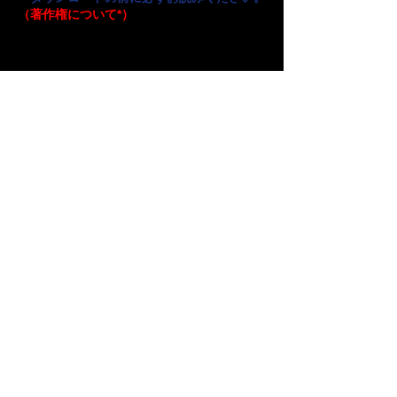
（著作権について*）
壁紙ダウンロードの方法
各壁紙のページに進み、画像の下にある解像
度（ピクセルサイズ）のリンクを左クリック
して、任意の場所に保存してください。
ダウンロードしたファイル（ZIPファイル）
は 解凍してお使いください。解凍ソフトは
こちら
からダウンロードできます。
著作権について
＊当サイトのリンクは自由です。
当ウェブサイト(
http://www.officeke.com/)
の著作権は、
当ウェブサイト管理人及び、OfficeKe に帰属します。
当サイト内で使用している、すべての画像および文章
等を商業利用（商品化利用・販売用製品への利用など）
を目的とする
引用・転載など及び、営利目的の有無を問わずウェブ
サイト等での引用・転載・再配布等の
無断での利用は固
くお断り
い
たします。
もし希望される場合は、
管理人まで必ずご連絡くださ
い(
お問合せ先はこちらから
)。