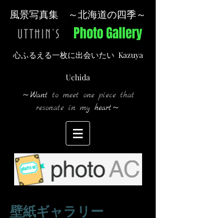
風景写真集 ～北海道の四季～
Photo Gallery
UTTHIN’S
Kazuya
心ふるえる一枚に出会いたい
Uchida
～
Want
to meet one piece that
resonate in my
heart
～
壁紙ギャラリー